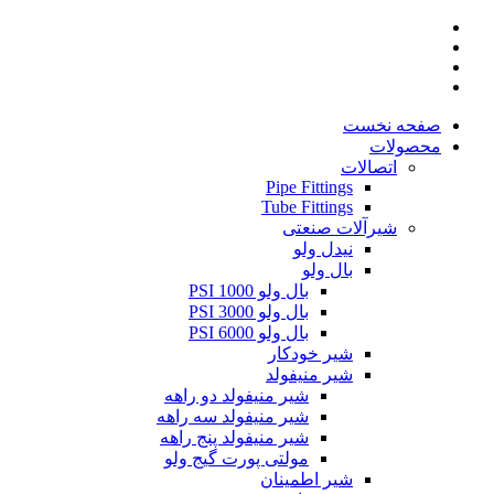
صفحه نخست
محصولات
اتصالات
Pipe Fittings
Tube Fittings
شیرآلات صنعتی
نیدل ولو
بال ولو
بال ولو 1000 PSI
بال ولو 3000 PSI
بال ولو 6000 PSI
شیر خودکار
شیر منیفولد
شیر منیفولد دو راهه
شیر منیفولد سه راهه
شیر منیفولد پنج راهه
مولتی پورت گیج ولو
شیر اطمینان