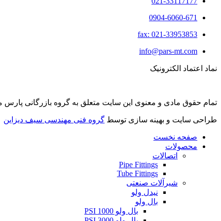
021-33117177
0904-6060-671
fax: 021-33953853
info@pars-mt.com
نماد اعتماد الکترونیک
تمام حقوق مادی و معنوی این سایت متعلق به گروه بازرگانی پارس مت
طراحی سایت و بهینه سازی توسط
گروه فنی مهندسی سیف دیزاین
صفحه نخست
محصولات
اتصالات
Pipe Fittings
Tube Fittings
شیرآلات صنعتی
نیدل ولو
بال ولو
بال ولو 1000 PSI
بال ولو 3000 PSI