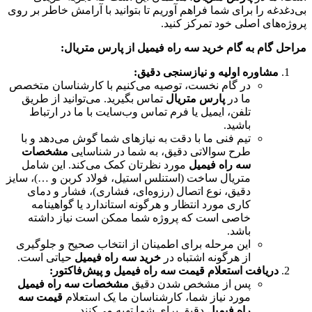
بی‌دغدغه را برای شما فراهم آوریم تا بتوانید با آرامش خاطر بر روی
پروژه‌های اصلی خود تمرکز کنید.
مراحل گام به گام خرید سه راه فیمیل از پارس متریال:
مشاوره اولیه و نیازسنجی دقیق:
در گام نخست، توصیه می‌کنیم با کارشناسان متخصص
ما در
پارس متریال
تماس بگیرید. می‌توانید از طریق
تلفن، ایمیل یا فرم تماس وب‌سایت با ما در ارتباط
باشید.
تیم فنی ما با دقت به نیازهای شما گوش می‌دهد و با
طرح سوالاتی دقیق، به شما در شناسایی
مشخصات
سه راه فیمیل
مورد نظرتان کمک می‌کند. این شامل
متریال ساخت (استنلس استیل، فولاد کربن و …)، سایز
دقیق، نوع اتصال (رزوه‌ای، فشاری)، فشار و دمای
کاری مورد انتظار و هرگونه استاندارد یا گواهینامه
خاصی است که پروژه شما ممکن است نیاز داشته
باشد.
این مرحله برای اطمینان از انتخاب صحیح و جلوگیری
از هرگونه اشتباه در
خرید سه راه فیمیل
حیاتی است.
دریافت استعلام قیمت سه راه فیمیل و پیش‌فاکتور:
پس از مشخص شدن دقیق
مشخصات سه راه فیمیل
مورد نیاز شما، کارشناسان ما یک استعلام
قیمت سه
راه فیمیل
دقیق برای شما تهیه می‌کنند.