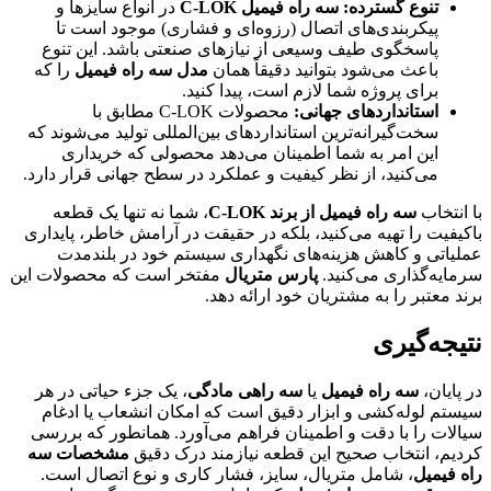
تنوع گسترده:
سه راه فیمیل C-LOK
در انواع سایزها و
پیکربندی‌های اتصال (رزوه‌ای و فشاری) موجود است تا
پاسخگوی طیف وسیعی از نیازهای صنعتی باشد. این تنوع
باعث می‌شود بتوانید دقیقاً همان
مدل سه راه فیمیل
را که
برای پروژه شما لازم است، پیدا کنید.
استانداردهای جهانی:
محصولات C-LOK مطابق با
سخت‌گیرانه‌ترین استانداردهای بین‌المللی تولید می‌شوند که
این امر به شما اطمینان می‌دهد محصولی که خریداری
می‌کنید، از نظر کیفیت و عملکرد در سطح جهانی قرار دارد.
با انتخاب
سه راه فیمیل از برند C-LOK
، شما نه تنها یک قطعه
باکیفیت را تهیه می‌کنید، بلکه در حقیقت در آرامش خاطر، پایداری
عملیاتی و کاهش هزینه‌های نگهداری سیستم خود در بلندمدت
سرمایه‌گذاری می‌کنید.
پارس متریال
مفتخر است که محصولات این
برند معتبر را به مشتریان خود ارائه دهد.
نتیجه‌گیری
در پایان،
سه راه فیمیل
یا
سه راهی مادگی
، یک جزء حیاتی در هر
سیستم لوله‌کشی و ابزار دقیق است که امکان انشعاب یا ادغام
سیالات را با دقت و اطمینان فراهم می‌آورد. همانطور که بررسی
کردیم، انتخاب صحیح این قطعه نیازمند درک دقیق
مشخصات سه
راه فیمیل
، شامل متریال، سایز، فشار کاری و نوع اتصال است.