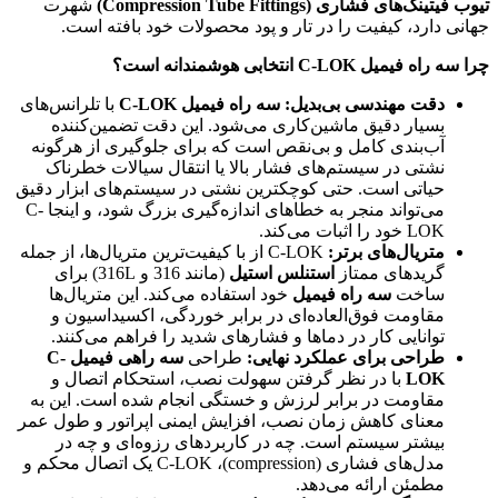
تیوب فیتینگ‌های فشاری (Compression Tube Fittings)
شهرت
جهانی دارد، کیفیت را در تار و پود محصولات خود بافته است.
چرا سه راه فیمیل C-LOK انتخابی هوشمندانه است؟
دقت مهندسی بی‌بدیل:
سه راه فیمیل C-LOK
با تلرانس‌های
بسیار دقیق ماشین‌کاری می‌شود. این دقت تضمین‌کننده
آب‌بندی کامل و بی‌نقص است که برای جلوگیری از هرگونه
نشتی در سیستم‌های فشار بالا یا انتقال سیالات خطرناک
حیاتی است. حتی کوچکترین نشتی در سیستم‌های ابزار دقیق
می‌تواند منجر به خطاهای اندازه‌گیری بزرگ شود، و اینجا C-
LOK خود را اثبات می‌کند.
متریال‌های برتر:
C-LOK از با کیفیت‌ترین متریال‌ها، از جمله
گرید‌های ممتاز
استنلس استیل
(مانند 316 و 316L) برای
ساخت
سه راه فیمیل
خود استفاده می‌کند. این متریال‌ها
مقاومت فوق‌العاده‌ای در برابر خوردگی، اکسیداسیون و
توانایی کار در دماها و فشارهای شدید را فراهم می‌کنند.
طراحی برای عملکرد نهایی:
طراحی
سه راهی فیمیل C-
LOK
با در نظر گرفتن سهولت نصب، استحکام اتصال و
مقاومت در برابر لرزش و خستگی انجام شده است. این به
معنای کاهش زمان نصب، افزایش ایمنی اپراتور و طول عمر
بیشتر سیستم است. چه در کاربردهای رزوه‌ای و چه در
مدل‌های فشاری (compression)، C-LOK یک اتصال محکم و
مطمئن ارائه می‌دهد.