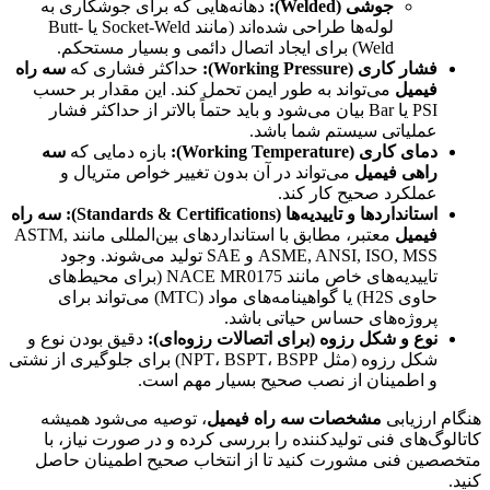
جوشی (Welded):
دهانه‌هایی که برای جوشکاری به
لوله‌ها طراحی شده‌اند (مانند Socket-Weld یا Butt-
Weld) برای ایجاد اتصال دائمی و بسیار مستحکم.
فشار کاری (Working Pressure):
حداکثر فشاری که
سه راه
فیمیل
می‌تواند به طور ایمن تحمل کند. این مقدار بر حسب
PSI یا Bar بیان می‌شود و باید حتماً بالاتر از حداکثر فشار
عملیاتی سیستم شما باشد.
دمای کاری (Working Temperature):
بازه دمایی که
سه
راهی فیمیل
می‌تواند در آن بدون تغییر خواص متریال و
عملکرد صحیح کار کند.
استانداردها و تاییدیه‌ها (Standards & Certifications):
سه راه
فیمیل
معتبر، مطابق با استانداردهای بین‌المللی مانند ASTM,
ASME, ANSI, ISO, MSS و SAE تولید می‌شوند. وجود
تاییدیه‌های خاص مانند NACE MR0175 (برای محیط‌های
حاوی H2S) یا گواهینامه‌های مواد (MTC) می‌تواند برای
پروژه‌های حساس حیاتی باشد.
نوع و شکل رزوه (برای اتصالات رزوه‌ای):
دقیق بودن نوع و
شکل رزوه (مثل NPT، BSPT، BSPP) برای جلوگیری از نشتی
و اطمینان از نصب صحیح بسیار مهم است.
هنگام ارزیابی
مشخصات سه راه فیمیل
، توصیه می‌شود همیشه
کاتالوگ‌های فنی تولیدکننده را بررسی کرده و در صورت نیاز، با
متخصصین فنی مشورت کنید تا از انتخاب صحیح اطمینان حاصل
کنید.