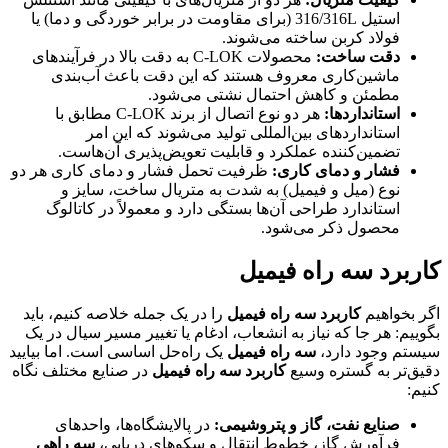
استیل 316/316L (برای مقاومت در برابر خوردگی و دما) یا
فولاد کربن ساخته می‌شوند.
دقت ساخت:
محصولات C-LOK به دقت بالا در فرآیندهای
ماشین‌کاری معروف هستند که این دقت باعث آب‌بندی
مطمئن و کاهش احتمال نشتی می‌شود.
استانداردها:
هر دو نوع اتصال از برند C-LOK مطابق با
استانداردهای بین‌المللی تولید می‌شوند که این امر
تضمین‌کننده عملکرد و قابلیت تعویض‌پذیری آن‌هاست.
فشار و دمای کاری:
ظرفیت تحمل فشار و دمای کاری هر دو
نوع (میل و فیمیل) به شدت به متریال ساخت، سایز و
استاندارد طراحی آن‌ها بستگی دارد و معمولاً در کاتالوگ
محصول ذکر می‌شود.
کاربرد سه راه فیمیل
اگر بخواهیم
کاربرد سه راه فیمیل
را در یک جمله خلاصه کنیم، باید
بگوییم: هر جا که نیاز به انشعاب، ادغام یا تغییر مسیر سیال در یک
سیستم وجود دارد،
سه راه فیمیل
یک راه‌حل اساسی است. اما بیایید
دقیق‌تر به گستره وسیع
کاربرد سه راه فیمیل
در صنایع مختلف نگاه
کنیم:
صنایع نفت، گاز و پتروشیمی:
در پالایشگاه‌ها، واحدهای
فرآورش گاز، خطوط انتقال و سکوهای دریایی،
سه راهی