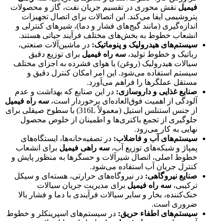
فیمیل
نقش محوری در تقسیم جریان نفت، گاز و محصولات
پتروشیمی ایفا می‌کند. این اتصالات برای اتصال تجهیزات
اندازه‌گیری (مانند گیج‌های فشار و دما)، شیرهای کنترلی و
انشعاب خطوط به بخش‌های مختلف فرآیند حیاتی هستند.
سیستم‌های هیدرولیک و پنوماتیک:
در ماشین‌آلات صنعتی،
رباتیک و خطوط تولید،
سه راه فیمیل
برای توزیع دقیق
سیالات هیدرولیک (روغن) یا هوای فشرده به اجزای مختلف
سیستم استفاده می‌شود. این امر امکان کنترل دقیق و
مستقل عملگرها را فراهم می‌آورد.
صنایع غذایی و داروسازی:
در این صنایع که بهداشت و عدم
آلودگی از اهمیت فوق‌العاده‌ای برخوردار است،
سه راه فیمیل
از جنس استنلس استیل (معمولاً 316L) با سطوح صیقلی برای
جلوگیری از تجمع باکتری‌ها و اطمینان از خلوص محصول
نهایی به کار می‌رود.
سیستم‌های آب و فاضلاب:
در تصفیه‌خانه‌ها، ایستگاه‌های
پمپاژ و شبکه‌های توزیع آب،
سه راهی فیمیل
برای انشعاب
خطوط اصلی، اتصال شیرآلات و حسگرها به منظور پایش و
کنترل جریان آب استفاده می‌شود.
صنایع نیروگاهی:
در نیروگاه‌های حرارتی، هسته‌ای و سیکل
ترکیبی،
سه راه فیمیل
برای مدیریت جریان سیالات
خنک‌کننده، بخار و سایر سیالات فرآیندی با دما و فشار بالا
ضروری است.
سیستم‌های اطفاء حریق:
در سیستم‌های اسپرینکلر و خطوط