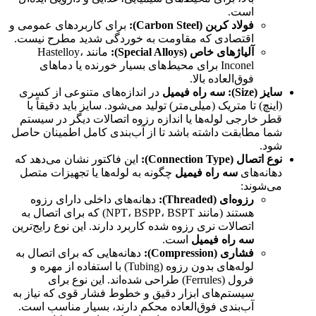
است.
فولاد کربن (Carbon Steel):
برای کاربردهای عمومی و
اقتصادی که مقاومت به خوردگی شدید مطرح نیست.
آلیاژهای خاص (Special Alloys):
مانند Hastelloy،
Inconel برای محیط‌های بسیار خورنده یا دماهای
فوق‌العاده بالا.
سایز (Size):
سه راه فیمیل
در اندازه‌های متنوعی از کسری
(اینچ) تا متریک (میلی‌متر) تولید می‌شود. سایز باید دقیقاً با
قطر خارجی لوله‌ها یا اندازه رزوه اتصالات دیگر در سیستم
شما مطابقت داشته باشد تا از آب‌بندی کامل اطمینان حاصل
شود.
نوع اتصال (Connection Type):
این فاکتور نشان می‌دهد که
دهانه‌های
سه راه فیمیل
چگونه به لوله‌ها یا تجهیزات متصل
می‌شوند:
رزوه‌ای (Threaded):
دهانه‌های داخلی دارای رزوه
هستند (مانند NPT، BSPP، BSPT) که برای اتصال به
اتصالات نری رزوه شده کاربرد دارند. این نوع رایج‌ترین
سه راه فیمیل
است.
فشاری (Compression):
دهانه‌هایی که برای اتصال به
لوله‌های بدون رزوه (Tubing) با استفاده از مهره و
فرول (Ferrules) طراحی شده‌اند. این نوع برای
سیستم‌های ابزار دقیق و خطوط فشار قوی که نیاز به
آب‌بندی فوق‌العاده محکم دارند، بسیار مناسب است.