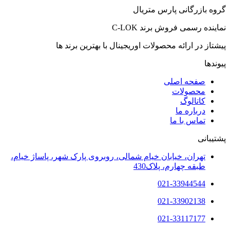
گروه بازرگانی پارس متریال
نماینده رسمی فروش برند C-LOK
پیشتاز در ارائه محصولات اوریجینال با بهترین برند ها
پیوندها
صفحه اصلی
محصولات
کاتالوگ
درباره ما
تماس با ما
پشتیبانی
تهران، خیابان خیام شمالی، روبروی پارک شهر، پاساژ خیام،
طبقه چهارم، پلاک430
021-33944544
021-33902138
021-33117177