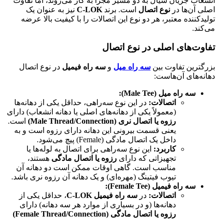
انشعاب جریان سیال به دو مسیر مجزا به کار می‌روند، اما تفاوت
اصلی آن‌ها در
نوع اتصال
است. برند
C-LOK
نیز به عنوان یک
تولیدکننده معتبر، هر دو نوع این اتصالات را با کیفیت بالا عرضه
می‌کند.
تفاوت‌های اصلی در نوع اتصال
بزرگترین تفاوت بین
سه راه میل
و
سه راه فیمیل
در نوع اتصال
دهانه‌های آن‌هاست:
سه راه میل (Male Tee):
اتصالات:
در این نوع سه‌راهی، حداقل یکی از دهانه‌ها
(معمولاً یکی از دهانه‌های اصلی یا دهانه انشعاب) دارای
رزوه یا اتصال نری (Male Thread/Connection)
است.
یعنی قسمت بیرونی این دهانه دارای رزوه است و به
داخل یک اتصال مادگی (Female) پیچ می‌شود.
کاربرد:
این نوع سه‌راهی برای اتصال به لوله‌ها یا
تجهیزاتی که دارای
رزوه یا اتصال مادگی
هستند،
مناسب است. گاهی اوقات ممکن است دو دهانه آن
تیوب فیتینگ (مهره‌ای) و یک دهانه آن رزوه نری باشد.
سه راه فیمیل (Female Tee):
اتصالات:
در
سه راه فیمیل C-LOK
، حداقل یکی از
دهانه‌ها (و در بسیاری از موارد هر سه دهانه) دارای
رزوه یا اتصال مادگی (Female Thread/Connection)