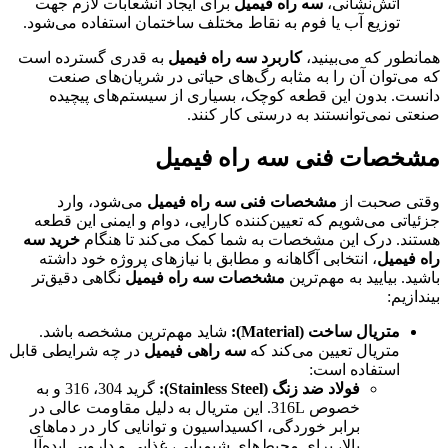
آتش‌نشانی،
سه راه فیمیل
برای ایجاد انشعابات لازم جهت
توزیع آب یا فوم به نقاط مختلف ساختمان استفاده می‌شود.
همانطور که می‌بینید،
کاربرد سه راه فیمیل
به قدری گسترده است
که می‌توان آن را به مثابه رگ‌های حیاتی در شریان‌های صنعت
دانست. بدون این قطعه کوچک، بسیاری از سیستم‌های پیچیده
صنعتی نمی‌توانستند به درستی کار کنند.
مشخصات فنی سه راه فیمیل
وقتی صحبت از
مشخصات فنی سه راه فیمیل
می‌شود، وارد
جزئیاتی می‌شویم که تعیین‌کننده کارایی، دوام و ایمنی این قطعه
هستند. درک این مشخصات به شما کمک می‌کند تا هنگام
خرید سه
راه فیمیل
، انتخابی آگاهانه و مطابق با نیازهای پروژه خود داشته
باشید. بیایید به مهم‌ترین
مشخصات سه راه فیمیل
نگاهی دقیق‌تر
بیندازیم:
متریال ساخت (Material):
شاید مهم‌ترین مشخصه باشد.
متریال تعیین می‌کند که
سه راهی فیمیل
در چه شرایطی قابل
استفاده است:
فولاد ضد زنگ (Stainless Steel):
گرید 304، 316 و به
خصوص 316L. این متریال به دلیل مقاومت عالی در
برابر خوردگی، اکسیداسیون و توانایی کار در دماهای
بالا، برای محیط‌های شیمیایی، غذایی و دارویی ایده‌آل