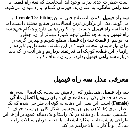
است خطرات جدی نیز به وجود آید. اینجاست که
سه راه فیمیل
یا
سه راهی مادگی
، به عنوان یک قهرمان گمنام، وارد میدان می‌شود.
سه راه فیمیل
، که در اصطلاح فنی به آن
Female Tee Fitting
نیز
می‌گویند، یکی از پرکاربردترین اتصالات در صنایع مختلف است. اما
دقیقاً
سه راه فیمیل
چیست، چه کاربردهایی دارد و هنگام
خرید سه
راه فیمیل
باید به چه نکاتی توجه کنیم؟ مهم‌تر از آن، چطور
می‌توانیم از
قیمت سه راه فیمیل
مطلع شویم و بهترین گزینه را
برای نیازهایمان انتخاب کنیم؟ در این مقاله، قصد داریم تا پرده از
رازهای این قطعه کوچک اما قدرتمند برداریم و هر آنچه را که باید
درباره
سه راهی فیمیل
بدانید، برایتان شفاف کنیم.
معرفی مدل سه راه فیمیل
سه راه فیمیل
، همانطور که از نامش پیداست، یک اتصال سه‌راهی
است که حداقل یکی از دهانه‌های آن دارای
رزوه یا اتصال مادگی
(Female)
است. این یعنی این دهانه به گونه‌ای طراحی شده که یک
اتصال نری (Male) درون آن پیچ شود. شکل کلی آن شبیه حرف T
انگلیسی است، با دو دهانه در یک راستا و یک دهانه عمود بر آن‌ها. این
طراحی هوشمندانه، امکان انشعاب یا ادغام جریان سیالات را به
سادگی و با کارایی بالا فراهم می‌کند.