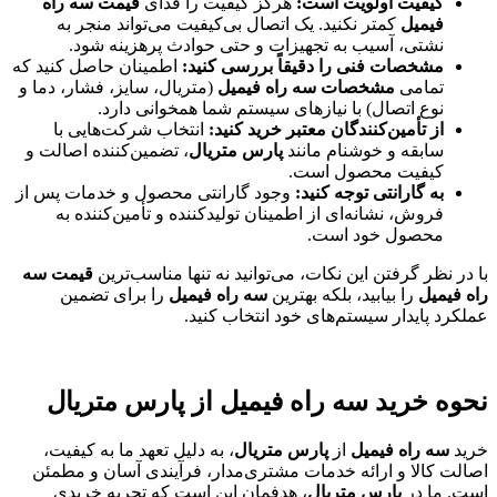
کیفیت اولویت است:
هرگز کیفیت را فدای
قیمت سه راه
فیمیل
کمتر نکنید. یک اتصال بی‌کیفیت می‌تواند منجر به
نشتی، آسیب به تجهیزات و حتی حوادث پرهزینه شود.
مشخصات فنی را دقیقاً بررسی کنید:
اطمینان حاصل کنید که
تمامی
مشخصات سه راه فیمیل
(متریال، سایز، فشار، دما و
نوع اتصال) با نیازهای سیستم شما همخوانی دارد.
از تأمین‌کنندگان معتبر خرید کنید:
انتخاب شرکت‌هایی با
سابقه و خوشنام مانند
پارس متریال
، تضمین‌کننده اصالت و
کیفیت محصول است.
به گارانتی توجه کنید:
وجود گارانتی محصول و خدمات پس از
فروش، نشانه‌ای از اطمینان تولیدکننده و تأمین‌کننده به
محصول خود است.
با در نظر گرفتن این نکات، می‌توانید نه تنها مناسب‌ترین
قیمت سه
راه فیمیل
را بیابید، بلکه بهترین
سه راه فیمیل
را برای تضمین
عملکرد پایدار سیستم‌های خود انتخاب کنید.
نحوه خرید سه راه فیمیل از پارس متریال
خرید
سه راه فیمیل
از
پارس متریال
، به دلیل تعهد ما به کیفیت،
اصالت کالا و ارائه خدمات مشتری‌مدار، فرآیندی آسان و مطمئن
است. ما در
پارس متریال
، هدفمان این است که تجربه خریدی