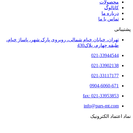
محصولات
کاتالوگ
درباره ما
تماس با ما
پشتیبانی
تهران، خیابان خیام شمالی، روبروی پارک شهر، پاساژ خیام،
طبقه چهارم، پلاک430
021-33944544
021-33902138
021-33117177
0904-6060-671
fax: 021-33953853
info@pars-mt.com
نماد اعتماد الکترونیک