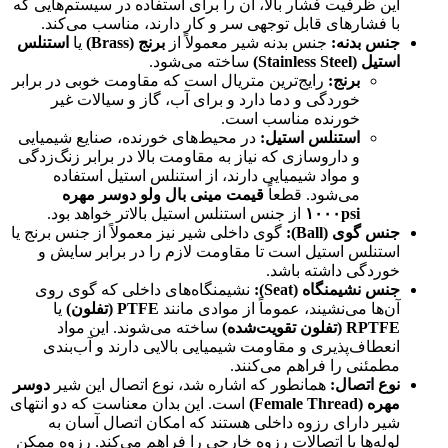
این ظرفیت فشار بالا، آن را برای استفاده در سیستم‌هایی که
با فشارهای قابل توجهی سر و کار دارند، مناسب می‌کند.
جنس بدنه
:
جنس بدنه شیر معمولاً از
برنج
(Brass)
یا
استنلس
استیل
(Stainless Steel)
ساخته می‌شود.
برنج
:
رایج‌ترین متریال است که مقاومت خوبی در برابر
خوردگی و دما دارد و برای آب، گاز و سیالات غیر
خورنده مناسب است.
استنلس استیل
:
در محیط‌های خورنده، صنایع شیمیایی
و داروسازی که نیاز به مقاومت بالا در برابر زنگ‌زدگی
و مواد شیمیایی دارند، از استنلس استیل استفاده
می‌شود. قطعاً
قیمت مینی بال ولو دوسر مهره
psi
۱۰۰۰
از جنس استنلس استیل بالاتر خواهد بود.
جنس گوی
(Ball):
گوی داخلی شیر نیز معمولاً از جنس برنج یا
استنلس استیل است تا مقاومت لازم را در برابر سایش و
خوردگی داشته باشد.
جنس نشیمنگاه
(Seat):
نشیمنگاه‌های داخلی که گوی روی
آن‌ها می‌نشیند، عموماً از موادی مانند
PTFE (
تفلون
)
یا
RPTFE (
تفلون تقویت‌شده
)
ساخته می‌شوند. این مواد
انعطاف‌پذیری و مقاومت شیمیایی بالایی دارند و آب‌بندی
مطمئنی را فراهم می‌کنند.
نوع اتصال
:
همانطور که اشاره شد، نوع اتصال این شیر
دوسر
مهره
(Female Thread)
است. این بدان معناست که دو انتهای
شیر دارای رزوه داخلی هستند که امکان اتصال آسان به
لوله‌ها یا اتصالات رزوه خارجی را فراهم می‌کند. رزوه ممکن