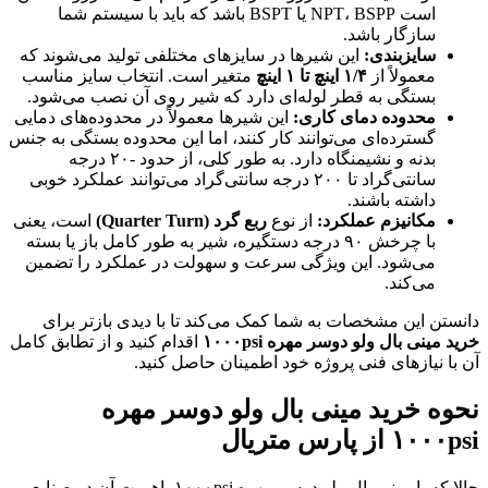
است NPT، BSPP یا BSPT باشد که باید با سیستم شما
سازگار باشد.
سایزبندی
:
این شیرها در سایزهای مختلفی تولید می‌شوند که
معمولاً از
۱/۴
اینچ تا
۱
اینچ
متغیر است. انتخاب سایز مناسب
بستگی به قطر لوله‌ای دارد که شیر روی آن نصب می‌شود.
محدوده دمای کاری
:
این شیرها معمولاً در محدوده‌های دمایی
گسترده‌ای می‌توانند کار کنند، اما این محدوده بستگی به جنس
بدنه و نشیمنگاه دارد. به طور کلی، از حدود -۲۰ درجه
سانتی‌گراد تا ۲۰۰ درجه سانتی‌گراد می‌توانند عملکرد خوبی
داشته باشند.
مکانیزم عملکرد
:
از نوع
ربع گرد
(Quarter Turn)
است، یعنی
با چرخش ۹۰ درجه دستگیره، شیر به طور کامل باز یا بسته
می‌شود. این ویژگی سرعت و سهولت در عملکرد را تضمین
می‌کند.
دانستن این مشخصات به شما کمک می‌کند تا با دیدی بازتر برای
خرید مینی بال ولو دوسر مهره
psi
۱۰۰۰
اقدام کنید و از تطابق کامل
آن با نیازهای فنی پروژه خود اطمینان حاصل کنید.
نحوه خرید مینی بال ولو دوسر مهره
۱۰۰۰psi از پارس متریال
حالا که با مینی بال ولو دوسر مهره ۱۰۰۰psi، اهمیت آن در صنایع