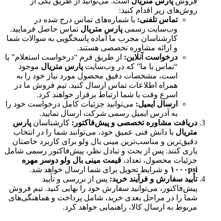
فروش
پارس متریال
است. می‌توانید از طریق یکی از
روش‌های زیر اقدام کنید:
تماس تلفنی:
با شماره‌های تماس درج شده در
وب‌سایت رسمی
پارس متریال
تماس حاصل فرمایید.
کارشناسان مجرب ما آماده پاسخگویی به سوالات شما
و ارائه مشاوره تخصصی هستند.
درخواست آنلاین:
از طریق فرم “درخواست استعلام” یا
“تماس با ما” که در وب‌سایت
پارس متریال
موجود
است، مشخصات دقیق محصول مورد نیاز خود را به
همراه اطلاعات تماس ارسال کنید. تیم فروش ما در
اسرع وقت با شما ارتباط برقرار خواهند کرد.
ارسال ایمیل:
می‌توانید جزئیات کامل درخواست خود را
به آدرس ایمیل رسمی شرکت ارسال نمایید.
دریافت مشاوره تخصصی و پیش‌فاکتور:
کارشناسان
پارس
متریال
با دانش فنی عمیق خود، می‌توانند شما را در انتخاب
دقیق‌ترین و مناسب‌ترین مینی بال ولو برای کاربرد خاصتان
یاری کنند. پس از بحث و تبادل نظر، پیش‌فاکتور رسمی شامل
جزئیات محصول، تعداد،
قیمت مینی بال ولو دوسر مهره
۱۰۰۰psi
و شرایط تحویل برای شما ارسال خواهد شد.
تأیید سفارش و فرآیند خرید:
پس از بررسی و تأیید
پیش‌فاکتور، می‌توانید سفارش خود را نهایی کنید. تیم فروش
شما را در مراحل بعدی خرید، شامل پرداخت و هماهنگی‌های
مربوط به ارسال کالا، راهنمایی خواهد کرد.