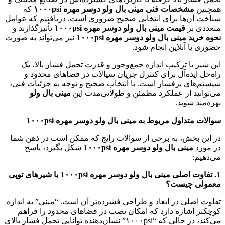
همچنین
مشخصات فنی مینی بال ولو دوسر مهره
psi
۱۰۰۰
که
شناخت آن‌ها برای انتخابی صحیح ضروری است. دریافتیم که عوامل
متعددی بر
قیمت مینی بال ولو دوسر مهره
psi
۱۰۰۰
تأثیرگذارند و
نحوه خرید مینی بال ولو دوسر مهره
psi
۱۰۰۰
نیز می‌تواند به صورت
حضوری یا آنلاین انجام شود.
این شیر با ترکیب اندازه جمع‌وجور و قدرت تحمل فشار بالا، یک
راه‌حل ایده‌آل برای کنترل جریان سیالات در فضاهای محدود و
سیستم‌های پرفشار است. با انتخاب صحیح و توجه به جزئیات فنی،
می‌توانید از عملکرد مطمئن و طولانی‌مدت این
مینی بال ولو
بهره‌مند شوید.
سوالات متداول مربوط به مینی بال ولو دوسر مهره
psi
۱۰۰۰
در این بخش، به برخی از سوالات رایج که ممکن است در ذهن شما
در مورد
مینی بال ولو دوسر مهره
psi
۱۰۰۰
شکل بگیرد، پاسخ
می‌دهیم:
۱
.
تفاوت اصلی مینی بال ولو دوسر مهره
psi
۱۰۰۰
با شیرهای توپی
معمولی چیست؟
تفاوت اصلی در ابعاد و طراحی فشرده‌تر آن است. “مینی” به اندازه
کوچکتر اشاره دارد که امکان نصب در فضاهای محدود را فراهم
می‌کند، در حالی که “۱۰۰۰psi” نشان‌دهنده توانایی تحمل فشار بالای