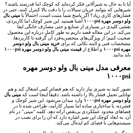
آیا تا به حال به شیرآلاتی فکر کرده‌اید که کوچک اما قدرتمند باشند؟
شیرهایی که بتوانند جریان سیالات را با دقت بالا کنترل کنند، حتی در
فشارهای کاری زیاد؟ اگر پاسخ شما مثبت است، احتمالاً با
مینی بال
ولو دوسر مهره
psi
۱۰۰۰
آشنا هستید. این شیر کوچک اما کاربردی،
نقشی کلیدی در بسیاری از صنایع و حتی مصارف خانگی ایفا
می‌کند. در این مقاله قصد داریم به طور کامل درباره این محصول
صحبت کنیم؛ از ویژگی‌های منحصربه‌فرد آن گرفته تا کاربردها،
مشخصات فنی و البته نکاتی که برای
خرید مینی بال ولو دوسر
مهره
psi
۱۰۰۰
و اطلاع از
قیمت مینی بال ولو دوسر مهره
psi
۱۰۰۰
باید بدانید.
معرفی مدل مینی بال ولو دوسر مهره
۱۰۰۰
psi
تصور کنید به شیری نیاز دارید که هم فضای کمی اشغال کند و هم
توانایی تحمل فشار بالا را داشته باشد. دقیقاً اینجا است که
مینی بال
ولو دوسر مهره
psi
۱۰۰۰
وارد میدان می‌شود. این شیر کوچک و
فشرده، با ساختاری ساده اما بسیار کارآمد، طراحی شده تا در
فضاهای محدود عملکردی بی‌نقص ارائه دهد. کلمه “مینی” در نام
آن، به ابعاد کوچک این شیر اشاره دارد که آن را برای نصب در
سیستم‌هایی با فضای کم ایده‌آل می‌کند.