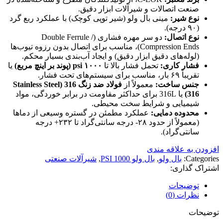
صنعت اتصالات و شیرآلات ابزار دقیق.
نوع شیر:
مینی بال ولو (شیر توپی کوچک) با عملکرد ربع گرد
(۹۰ درجه).
نوع اتصال:
دو سر مهره فشاری (Double Ferrule /
Compression Ends)، مناسب برای اتصال بدون رزوه تیوب‌ها
(لوله‌های دقیق ابزار دقیق) و ایجاد آب‌بندی بسیار محکم.
فشار کاری:
تحمل فشار بالا تا
۱۰۰۰ psi (پوند بر اینچ مربع)
یا
تقریباً ۶۹ بار، مناسب برای سیستم‌های تحت فشار.
جنس ساخت:
معمولاً از
فولاد ضد زنگ 316 (Stainless Steel
316)
یا 316L برای حداکثر مقاومت در برابر خوردگی، مواد
شیمیایی و شرایط سخت محیطی.
محدوده دمایی:
عملکرد مطمئن در گستره وسیعی از دماها
(معمولاً از حدود ۲۸- درجه سانتی‌گراد تا ۲۳۲+ درجه
سانتی‌گراد).
افزودن به علاقه مندی
Categories:
بال ولو
,
بال ولو 1000 PSI
,
شیرآلات صنعتی
اشتراک گذاری:
توضیحات
نظرات (0)
توضیحات