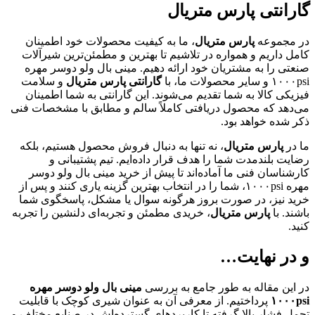
گارانتی پارس متریال
در مجموعه
پارس متریال
، ما به کیفیت محصولات خود اطمینان
کامل داریم و همواره در تلاشیم تا بهترین و مطمئن‌ترین شیرآلات
صنعتی را به مشتریان خود ارائه دهیم. مینی بال ولو دوسر مهره
۱۰۰۰psi و سایر محصولات ما، با
گارانتی پارس متریال
و سلامت
فیزیکی کالا به شما تقدیم می‌شوند. این گارانتی به شما اطمینان
می‌دهد که محصول دریافتی کاملاً سالم و مطابق با مشخصات فنی
ذکر شده خواهد بود.
ما در
پارس متریال
، نه تنها به دنبال فروش محصول هستیم، بلکه
رضایت بلندمدت شما را هدف قرار داده‌ایم. تیم پشتیبانی و
کارشناسان فنی ما آماده‌اند تا پیش از خرید مینی بال ولو دوسر
مهره ۱۰۰۰psi، شما را در انتخاب بهترین گزینه یاری کنند و پس از
خرید نیز، در صورت بروز هرگونه سوال یا مشکل، پاسخگوی شما
باشند. با
پارس متریال
، خریدی مطمئن و تجربه‌ای دلنشین را تجربه
کنید.
و در نهایت…
در این مقاله به طور جامع به بررسی
مینی بال ولو دوسر مهره
psi
۱۰۰۰
پرداختیم. از معرفی آن به عنوان شیری کوچک با قابلیت
تحمل فشار بالا گرفته تا کاربردهای گسترده‌اش در صنایع مختلف و