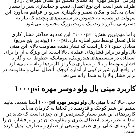
ویژگی “دوسر مهره” به معنای داشتن دو اتصال مهره‌ای در دو
طرف شیر است. این نوع اتصال، نصب و جداسازی شیر را بسیار
آسان می‌کند و امکان تعمیر و نگهداری سریع را فراهم می‌آورد. این
سهولت در نصب، به خصوص در سیستم‌های پیچیده که نیاز به
دسترسی مکرر دارند، یک مزیت بزرگ محسوب می‌شود.
و اما مهم‌ترین بخش: “۱۰۰۰psi”. این عدد به حداکثر فشار کاری
قابل تحمل توسط شیر اشاره دارد. ۱۰۰۰psi (پوند بر اینچ مربع)
معادل حدود ۶۹ بار است که نشان‌دهنده مقاومت بالای این
مینی
بال ولو
در برابر فشارهای عملیاتی بالا است. این ویژگی، آن را برای
استفاده در سیستم‌های هیدرولیک، پنوماتیک، خطوط آب و گاز با
فشار متوسط و بالا، و بسیاری دیگر از کاربردها مناسب می‌سازد.
در واقع، این شیر ترکیبی از اندازه کوچک، اتصال آسان و مقاومت در
برابر فشار بالا را به شما ارائه می‌دهد.
کاربرد مینی بال ولو دوسر مهره
psi
۱۰۰۰
خب، حالا که با
مینی بال ولو دوسر مهره
psi
۱۰۰۰
آشنا شدیم، بیایید
ببینیم این شیر کوچک و قدرتمند در کجاها به کارمان می‌آید.
کاربردهای این شیر بسیار گسترده‌تر از آن چیزی است که شاید در
ابتدا به نظر برسد. انعطاف‌پذیری و مقاومت آن در برابر فشار، آن را
به گزینه‌ای عالی برای طیف وسیعی از صنایع و مصارف تبدیل کرده
است: