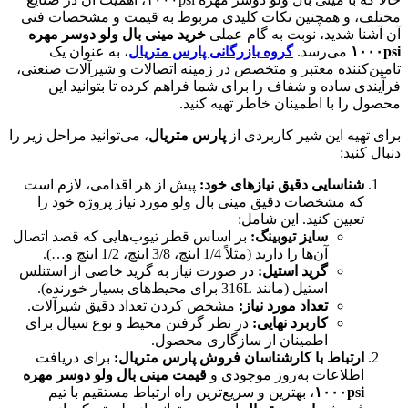
مختلف، و همچنین نکات کلیدی مربوط به قیمت و مشخصات فنی
آن آشنا شدید، نوبت به گام عملی
خرید مینی بال ولو دوسر مهره
۱۰۰۰psi
می‌رسد.
گروه بازرگانی پارس متریال
، به عنوان یک
تامین‌کننده معتبر و متخصص در زمینه اتصالات و شیرآلات صنعتی،
فرآیندی ساده و شفاف را برای شما فراهم کرده تا بتوانید این
محصول را با اطمینان خاطر تهیه کنید.
برای تهیه این شیر کاربردی از
پارس متریال
، می‌توانید مراحل زیر را
دنبال کنید:
شناسایی دقیق نیازهای خود:
پیش از هر اقدامی، لازم است
که مشخصات دقیق مینی بال ولو مورد نیاز پروژه خود را
تعیین کنید. این شامل:
سایز تیوبینگ:
بر اساس قطر تیوب‌هایی که قصد اتصال
آن‌ها را دارید (مثلاً 1/4 اینچ، 3/8 اینچ، 1/2 اینچ و…).
گرید استیل:
در صورت نیاز به گرید خاصی از استنلس
استیل (مانند 316L برای محیط‌های بسیار خورنده).
تعداد مورد نیاز:
مشخص کردن تعداد دقیق شیرآلات.
کاربرد نهایی:
در نظر گرفتن محیط و نوع سیال برای
اطمینان از سازگاری محصول.
ارتباط با کارشناسان فروش پارس متریال:
برای دریافت
اطلاعات به‌روز موجودی و
قیمت مینی بال ولو دوسر مهره
۱۰۰۰psi
، بهترین و سریع‌ترین راه ارتباط مستقیم با تیم