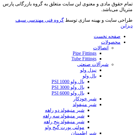
تمام حقوق مادی و معنوی این سایت متعلق به گروه بازرگانی پارس
متریال می‌باشد.
طراحی سایت و بهینه سازی توسط
گروه فنی مهندسی سیف
دیزاین
صفحه نخست
محصولات
اتصالات
Pipe Fittings
Tube Fittings
شیرآلات صنعتی
نیدل ولو
بال ولو
بال ولو 1000 PSI
بال ولو 3000 PSI
بال ولو 6000 PSI
شیر خودکار
شیر منیفولد
شیر منیفولد دو راهه
شیر منیفولد سه راهه
شیر منیفولد پنج راهه
مولتی پورت گیج ولو
شیر اطمینان