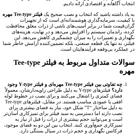
انتخاب آگاهانه و اقتصادی ارائه دادیم.
به یاد داشته باشید که انتخاب و نصب صحیح یک
فیلتر Tee-type مهره
با کیفیت، سرمایه‌گذاری هوشمندانه‌ای است که از تجهیزات
گران‌قیمت شما در برابر آسیب‌های ناشی از ذرات معلق محافظت
کرده، راندمان سیستم را افزایش می‌دهد و در نهایت، هزینه‌های
نگهداری و تعمیرات را به میزان چشمگیری کاهش می‌دهد. این
فیلتر، نه تنها یک قطعه صنعتی، بلکه تضمین‌کننده آرامش خاطر شما
در عملکرد بی‌وقفه فرآیندهایتان است.
سوالات متداول مربوط به فیلتر Tee-type
مهره
چه تفاوتی بین فیلتر Tee-type مهره‌ای و فیلتر Y-type وجود
دارد؟
فیلترهای Y-type به دلیل طراحی زاویه‌دارشان، معمولاً
فضای کمتری را اشغال می‌کنند و برای نصب در خطوط لوله
افقی یا عمودی مناسب هستند. در مقابل، فیلترهای Tee-type
به دلیل ساختار “T” شکل خود، نیاز به فضای بیشتری برای
نصب دارند اما دسترسی به سبد فیلتر برای تمیزکاری آسان‌تر
است و می‌توانند حجم بیشتری از ذرات را قبل از نیاز به
تمیزکاری جمع‌آوری کنند. انتخاب بین این دو به فضای موجود،
فرکانس نگهداری و حجم ذرات در سیال بستگی دارد.