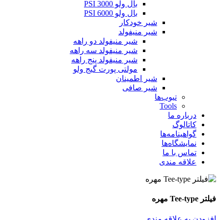
بال ولو 3000 PSI
بال ولو 6000 PSI
شیر خودکار
شیر منیفولد
شیر منیفولد دو راهه
شیر منیفولد سه راهه
شیر منیفولد پنج راهه
مولتی پورت گیج ولو
شیر اطمینان
شیر صافی
تیوب‌ها
Tools
درباره ما
کاتالوگ
گواهینامه‌ها
نمایشگاه‌ها
تماس با ما
علاقه مندی
فیلتر Tee-type مهره
افزودن به علاقه مندی