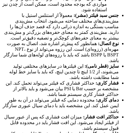
مواردی که بودجه محدود است، ممکن است از چدن نیز
استفاده شود.
جنس سبد فیلتر (مشر):
معمولاً از استنلس استیل با
مش‌بندی‌های مختلف ساخته می‌شود. انتخاب مش‌بندی
مناسب بستگی به اندازه ذراتی دارد که قصد حذف آن‌ها را
دارید. مش‌بندی کمتر به معنای حفره‌های بزرگ‌تر و مش‌بندی
بیشتر به معنای حفره‌های کوچک‌تر و تصفیه دقیق‌تر است.
نوع اتصال:
همانطور که پیش‌تر اشاره شد، اتصال به صورت
مهره‌ای (رزوه‌ای) است. این رزوه می‌تواند از نوع NPT،
BSPT یا BSPP باشد که باید با رزوه‌های لوله‌های شما سازگار
باشد.
سایز (قطر نامی):
این فیلترها در سایزهای مختلفی تولید
می‌شوند، از 1/2 اینچ تا چندین اینچ، که باید با سایز خط لوله
شما مطابقت داشته باشد.
فشار کاری:
حداکثر فشاری که فیلتر می‌تواند تحمل کند. این
مشخصه بر حسب Bar یا PSI بیان می‌شود و باید بالاتر از
حداکثر فشار کاری سیستم شما باشد.
دمای کاری:
محدوده دمایی که فیلتر می‌تواند در آن به طور
ایمن عمل کند. این مشخصه باید با دمای سیال عبوری سازگار
باشد.
حداکثر افت فشار:
میزان افت فشاری که پس از عبور سیال
از فیلتر ایجاد می‌شود. این افت فشار باید در محدوده قابل
قبول سیستم باشد.