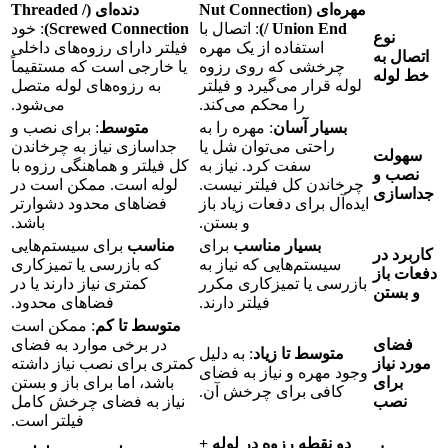
مهره‌ای (Nut Connection
دنده‌ای (Threaded /
/ Union End)
: اتصال با
Screwed Connection)
: خود
نوع
استفاده از یک مهره
فیلتر دارای رزوه‌های داخلی
اتصال به
چرخشی که روی رزوه
یا خارجی است که مستقیماً
خط لوله
لوله قرار می‌گیرد و فیلتر
به رزوه‌های لوله متصل
را محکم می‌کند.
می‌شود.
بسیار آسان
: مهره را به
متوسط
: برای نصب و
راحتی می‌توان شل یا
جداسازی نیاز به چرخاندن
سهولت
سفت کرد. نیاز به
کل فیلتر و هماهنگی رزوه با
نصب و
چرخاندن کل فیلتر نیست.
لوله است. ممکن است در
جداسازی
ایده‌آل برای دفعات زیاد باز
فضاهای محدود دشوارتر
و بستن.
باشد.
بسیار مناسب
برای
مناسب
برای سیستم‌هایی
کاربرد در
سیستم‌هایی که نیاز به
که بازرسی یا تمیزکاری
دفعات باز
بازرسی یا تمیزکاری مکرر
کمتری نیاز دارند یا در
و بستن
فیلتر دارند.
فضاهای محدود.
متوسط تا کم
: ممکن است
فضای
در برخی موارد به فضای
متوسط تا زیاد
: به دلیل
مورد نیاز
کمتری برای نصب نیاز داشته
وجود مهره و نیاز به فضای
برای
باشد، اما برای باز و بستن
کافی برای چرخش آن.
نصب
نیاز به فضای چرخش کامل
فیلتر است.
دو نقطه رزوه در لوله +