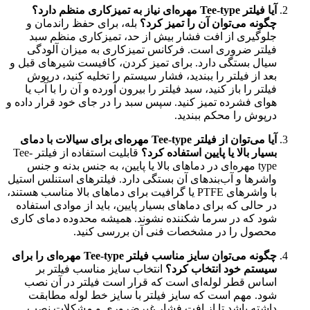
آیا فیلتر Tee-type مهره‌ای نیاز به تمیزکاری منظم دارد؟
چگونه می‌توان آن را تمیز کرد؟
بله، برای حفظ راندمان و
جلوگیری از افت فشار بیش از حد، تمیزکاری منظم سبد
فیلتر ضروری است. فرکانس تمیزکاری به میزان آلودگی
سیال بستگی دارد. برای تمیز کردن، کافیست شیرهای قبل و
بعد از فیلتر را ببندید، فشار سیستم را تخلیه کنید، درپوش
فیلتر را باز کنید، سبد فیلتر را بیرون آورده و آن را با آب یا
هوای فشرده تمیز کنید. سپس سبد را در جای خود قرار داده و
درپوش را محکم ببندید.
آیا می‌توان از فیلتر Tee-type مهره‌ای برای سیالات با دمای
بسیار بالا یا پایین استفاده کرد؟
قابلیت استفاده از فیلتر Tee-
type مهره‌ای در دماهای بالا یا پایین، به جنس بدنه و جنس
واشرها و آب‌بندهای آن بستگی دارد. فیلترهای استنلس استیل
با واشرهای PTFE یا گرافیت برای دماهای بالا مناسب هستند،
در حالی که برای دماهای بسیار پایین، باید از موادی استفاده
شود که در سرما شکننده نشوند. همیشه محدوده دمای کاری
محصول را در مشخصات فنی آن بررسی کنید.
چگونه می‌توان سایز مناسب فیلتر Tee-type مهره‌ای را برای
سیستم خود انتخاب کرد؟
انتخاب سایز مناسب فیلتر بر
اساس قطر لوله‌ای است که قرار است فیلتر در آن نصب
شود. مهم است که سایز فیلتر با سایز خط لوله مطابقت
داشته باشد تا از افت فشار غیرضروری و مشکلات نصب