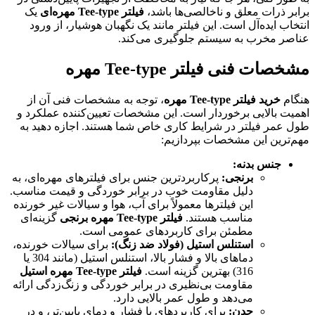
برابر ذرات معلق و ناخالصی‌ها باشد،
فیلتر Tee-type مهره‌ای
یک
انتخاب ایده‌آل است. این فیلتر مانند یک نگهبان هوشیار، از ورود
عناصر مخرب به سیستم جلوگیری می‌کند.
مشخصات فنی فیلتر Tee-type مهره
هنگام
خرید فیلتر Tee-type مهره
، توجه به مشخصات فنی آن از
اهمیت بالایی برخوردار است. این مشخصات تعیین‌کننده عملکرد و
طول عمر فیلتر در شرایط کاری خاص شما هستند. اجازه دهید به
مهم‌ترین این مشخصات بپردازیم:
جنس بدنه:
برنجی:
پرکاربردترین جنس برای فیلترهای مهره‌ای، به
دلیل مقاومت خوب در برابر خوردگی و قیمت مناسب.
این فیلترها معمولاً برای آب، هوا و سیالات غیر خورنده
مناسب هستند.
فیلتر Tee-type مهره برنجی
گزینه‌ای
مطمئن برای کاربردهای عمومی است.
استنلس استیل (فولاد ضد زنگ):
برای سیالات خورنده،
دماهای بالا و فشار بالا، استنلس استیل (مانند 304 یا
316) بهترین گزینه است.
فیلتر Tee-type مهره استیل
مقاومت بی‌نظیری در برابر خوردگی و زنگ‌زدگی ارائه
می‌دهد و طول عمر بالایی دارد.
چدن:
برای کاربردهای با فشار و دمای پایین‌تر، و در