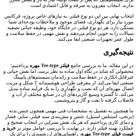
ندارند، انتخاب مقرون به صرفه و قابل اعتمادی است.
انتخاب نهایی بین این دو نوع فیلتر، به نیازهای خاص پروژه، فرکانس
مورد نیاز برای نگهداری، فضای موجود و ملاحظات بودجه‌ای شما
بستگی دارد. هر دو نوع فیلتر، در جایگاه خود، وظیفه حیاتی تصفیه
سیالات را به خوبی انجام می‌دهند و نقش مهمی در حفظ سلامت و
طول عمر تجهیزات صنعتی ایفا می‌کنند.
نتیجه‌گیری
در این مقاله، ما به بررسی جامع
فیلتر Tee-type مهره
پرداختیم؛
محصولی که شاید در نگاه اول ساده به نظر برسد، اما نقش حیاتی و
غیرقابل انکاری در حفظ سلامت و راندمان سیستم‌های پایپینگ
صنعتی ایفا می‌کند. از معرفی طراحی هوشمندانه T شکل و مزیت
اتصال مهره‌ای آن که نصب و نگهداری را به یک فرآیند ساده تبدیل
می‌کند، تا گستره وسیع کاربردهای آن در صنایع مختلف از آب و
فاضلاب گرفته تا نفت و گاز و پتروشیمی.
ما همچنین به تفصیل به مشخصات فنی مهمی همچون جنس بدنه
(برنجی، استنلس استیل)، جنس و مش‌بندی سبد فیلتر، سایز، فشار
و دمای کاری پرداختیم که هر یک نقش بسزایی در انتخاب صحیح و
عملکرد بهینه فیلتر دارند. در نهایت، با بررسی عوامل موثر بر
خرید و
قیمت فیلتر Tee-type مهره
، راهنمایی‌های ارزشمندی را برای یک