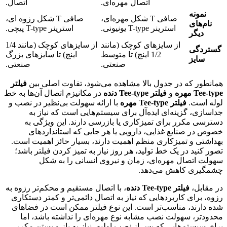
اتصال مهره‌ای.
اتصال.
نمونه
صافی T شکل مهره‌ای،
صافی T شکل رزوه ای،
نام‌های
استرینر T-type یونیونی.
استرینر T-type پیچی.
دیگر
از سایزهای کوچک (مانند
از سایزهای کوچک (مانند 1/4
گستردگی
1/2 اینچ) تا متوسط
اینچ) تا سایزهای بزرگ
سایز
صنعتی.
صنعتی.
همانطور که در جدول بالا مشاهده می‌شود، تفاوت اصلی بین
فیلتر
Tee-type مهره
و
فیلتر Tee-type دنده
در مکانیزم اتصال آن‌ها به خط
لوله است.
فیلتر Tee-type مهره
با ارائه سهولت بی‌نظیر در نصب و
جداسازی، گزینه‌ای ایده‌آل برای سیستم‌هایی است که نیاز به
دسترسی مکرر برای تمیزکاری یا بازرسی دارند. این ویژگی به
خصوص در صنایع غذایی، دارویی یا هر جایی که استانداردهای
بهداشتی و تمیزکاری منظم اهمیت دارند، بسیار حائز اهمیت است.
تصور کنید در یک خط تولید، هر روز نیاز به تمیز کردن فیلتر باشد؛
سهولت اتصال مهره‌ای، زمان و نیروی انسانی را به شکل
چشمگیری کاهش می‌دهد.
در مقابل،
فیلتر Tee-type دنده
، با اتصال مستقیم و محکم‌تر رزوه به
رزوه، برای کاربردهایی که نیاز به اتصال دائمی‌تر و کمتر دستکاری
شده دارند، مناسب‌تر است. این نوع فیلتر ممکن است در فضاهای
محدودتر، سهولت نصب مشابه نوع مهره‌ای را نداشته باشد، اما
برای سیستم‌هایی که پس از نصب اولیه، نیاز به باز و بستن مکرر