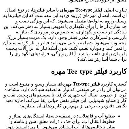
تفاوت اصلی
فیلتر Tee-type مهره‌ای
با سایر فیلترها، در نوع اتصال
آن است. اتصال مهره‌ای (رزوه‌ای) به این معناست که این فیلترها به
وسیله رزوه به لوله‌ها متصل می‌شوند، که این ویژگی نصب و
جداسازی آن‌ها را برای نگهداری یا تعویض بسیار ساده‌تر می‌کند. این
سادگی در نصب و نگهداری، به خصوص در مواردی که نیاز به
بازرسی و تمیزکاری مکرر فیلتر وجود دارد، یک مزیت بسیار بزرگ
محسوب می‌شود. شما به راحتی می‌توانید فیلتر را باز کرده، سبد آن
را تمیز کنید و دوباره نصب کنید، بدون اینکه نیاز به ابزارآلات پیچیده
یا زمان زیادی داشته باشید. آیا این ویژگی، فرآیندهای نگهداری را
برای شما آسان‌تر نمی‌کند؟
کاربرد فیلتر Tee-type مهره
گستره کاربرد
فیلتر Tee-type مهره‌ای
بسیار وسیع و متنوع است و
می‌توان آن را در هر صنعتی که نیاز به تصفیه سیالات دارد، مشاهده
کرد. از خطوط انتقال آب شهری گرفته تا سیستم‌های پیچیده نفت و
گاز و صنایع شیمیایی، این فیلتر نقش حیاتی ایفا می‌کند. اجازه دهید
نگاهی دقیق‌تر به برخی از مهم‌ترین کاربردهای آن بیندازیم:
صنایع آب و فاضلاب:
در تصفیه‌خانه‌ها، ایستگاه‌های پمپاژ و
خطوط انتقال آب، برای حذف ذرات معلق، شن و ماسه و
سایر ناخالصی‌ها از آب استفاده می‌شود. آیا می‌دانستید بدون