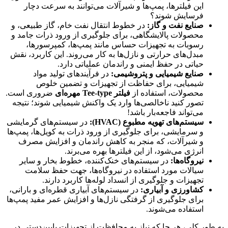
این فیلترها، پمپ‌ها و شیرآلات می‌توانند به سرعت دچار
فرسایش شوند؟
صنایع نفت و گاز:
در خطوط انتقال نفت خام، گاز طبیعی، و
محصولات پالایشگاهی، برای جلوگیری از ورود ذرات جامد و
رسوبات به تجهیزات حساس مانند پمپ‌ها، کمپرسورها،
مبدل‌های حرارتی و نازل‌ها به کار می‌روند. این کاربرد، نقش
حیاتی در حفظ ایمنی و راندمان عملیاتی دارد.
صنایع شیمیایی و پتروشیمی:
در فرآیندهای تولید مواد
شیمیایی، برای حفاظت از تجهیزات و تضمین خلوص
محصولات، استفاده از
فیلتر Tee-type مهره‌ای
ضروری است.
تصور کنید ناخالصی‌ها وارد یک واکنش شیمیایی شوند؛ نتیجه
می‌تواند فاجعه‌بار باشد!
سیستم‌های تهویه مطبوع (HVAC):
در سیستم‌های گرمایشی
و سرمایشی، برای جلوگیری از ورود ذرات به کویل‌ها، پمپ‌ها
و شیرآلات، که منجر به کاهش راندمان و افزایش مصرف
انرژی می‌شود، از این فیلترها بهره می‌برند.
نیروگاه‌ها:
در سیستم‌های خنک‌کننده، خطوط بخار و سایر
سیالات مورد استفاده در نیروگاه‌ها، جهت حفظ سلامت
تجهیزات و جلوگیری از انسداد لوله‌ها کاربرد دارند.
کشاورزی و آبیاری:
در سیستم‌های آبیاری قطره‌ای و بارانی،
برای جلوگیری از گرفتگی نازل‌ها و افزایش عمر مفید پمپ‌ها
استفاده می‌شوند.
به طور کلی، هر جا که نیاز به محافظت از تجهیزات پایین‌دستی در