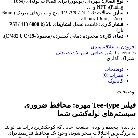
نوع اتصال:
مهره‌ای (یونیون) برای اتصالات لوله‌ای (Tube
Fitting)، NPT و …
سایز اتصالات:
1/8، 1/4، 3/8، 1/2 اینچ و سایزهای متریک (6mm,
8mm, 10mm, 12mm).
فشار کاری:
قابلیت تحمل
فشارهای بالا (تا 6000 PSI / 413
بار)
.
دمای کاری:
محدوده دمایی گسترده (معمولاً
-29°C تا 482°C
).
افزودن به علاقه مندی
Categories:
شیر صافی
,
شیرآلات صنعتی
اشتراک گذاری:
توضیحات
نظرات (0)
کاتالوگ
توضیحات
فیلتر Tee-type مهره: محافظ ضروری
سیستم‌های لوله‌کشی شما
در دنیای پیچیده و پویای صنعت، جایی که کوچک‌ترین ذرات می‌توانند
به بزرگ‌ترین اختلالات منجر شوند، وجود یک محافظ قدرتمند برای