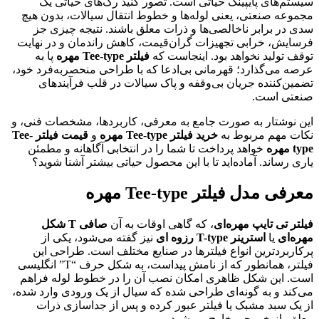
سیستم‌های پایپینگ حیاتی است. تصور کنید رگ‌های حیاتی یک
مجموعه صنعتی، یعنی لوله‌ها و خطوط انتقال سیالات، بدون هیچ
سدی در برابر ناخالصی‌ها و ذرات معلق باشند. نتیجه چیزی جز
فرسایش، خرابی تجهیزات گران‌قیمت، کاهش راندمان و در نهایت
توقف تولید نخواهد بود. اینجاست که
فیلتر Tee-type مهره
پا به
عرصه می‌گذارد؛ قهرمانی بی‌ادعا که با طراحی منحصربه‌فرد خود،
تضمین‌کننده جریان بی‌وقفه و پاک سیالات در قلب فرآیندهای
صنعتی است.
این نوشتار به صورت جامع به معرفی، کاربردها، مشخصات فنی، و
نکات مهم مربوط به
خرید فیلتر Tee-type مهره
و
قیمت فیلتر Tee-
type مهره
خواهد پرداخت تا شما را در انتخابی آگاهانه و مطمئن
یاری رساند. آماده‌اید تا با این محصول حیاتی بیشتر آشنا شوید؟
معرفی مدل فیلتر Tee-type مهره
فیلتر تی تایپ مهره‌ای
، که گاهی اوقات به آن
صافی T شکل
مهره‌ای
یا
استرینر T-type رزوه ای
نیز گفته می‌شود، یکی از
پرکاربردترین انواع فیلترها در صنایع مختلف است. طراحی این
فیلتر، همانطور که از نامش پیداست، به شکل حرف “T” انگلیسی
است. این شکل ظاهری امکان نصب آن را در خطوط لوله فراهم
می‌کند و به گونه‌ای طراحی شده که سیال از یک ورودی وارد شده،
از یک سبد مشبک یا فیلتر عبور کرده و پس از جداسازی ذرات
معلق، از خروجی خارج می‌شود.