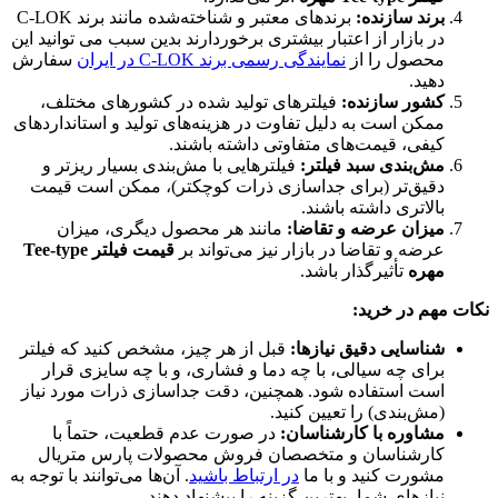
برند سازنده:
برندهای معتبر و شناخته‌شده مانند برند C-LOK
در بازار از اعتبار بیشتری برخوردارند بدین سبب می توانید این
محصول را از
نمایندگی رسمی برند C-LOK در ایران
سفارش
دهید.
کشور سازنده:
فیلترهای تولید شده در کشورهای مختلف،
ممکن است به دلیل تفاوت در هزینه‌های تولید و استانداردهای
کیفی، قیمت‌های متفاوتی داشته باشند.
مش‌بندی سبد فیلتر:
فیلترهایی با مش‌بندی بسیار ریزتر و
دقیق‌تر (برای جداسازی ذرات کوچکتر)، ممکن است قیمت
بالاتری داشته باشند.
میزان عرضه و تقاضا:
مانند هر محصول دیگری، میزان
عرضه و تقاضا در بازار نیز می‌تواند بر
قیمت فیلتر Tee-type
مهره
تأثیرگذار باشد.
نکات مهم در خرید:
شناسایی دقیق نیازها:
قبل از هر چیز، مشخص کنید که فیلتر
برای چه سیالی، با چه دما و فشاری، و با چه سایزی قرار
است استفاده شود. همچنین، دقت جداسازی ذرات مورد نیاز
(مش‌بندی) را تعیین کنید.
مشاوره با کارشناسان:
در صورت عدم قطعیت، حتماً با
کارشناسان و متخصصان فروش محصولات پارس متریال
مشورت کنید و با ما
در ارتباط باشید
. آن‌ها می‌توانند با توجه به
نیازهای شما، بهترین گزینه را پیشنهاد دهند.