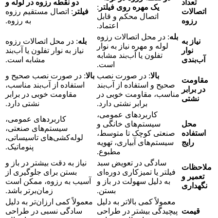
تعداد
دو نقطه رزوه در لوله و
یک مهره روی فیلتر
:
اتصالات
فیلتر
: اتصال مستقیم رزوه
اتصال محکم و قابل
رزوه
به رزوه.
اعتماد.
بله
: در محل اتصالات رزوه
نیاز به
بله
: در محل اتصالات رزوه
لوله و مهره نیاز به نوار
نوار
نیاز به نوار تفلون یا آب‌بند
تفلون یا آب‌بند مشابه
آب‌بندی
مشابه است.
است.
بالا
: در صورت نصب
بالا
: در صورت نصب صحیح و
مقاومت
صحیح و استفاده از آب‌بند
استفاده از آب‌بند مناسب،
در برابر
مناسب، مقاومت خوبی در
مقاومت خوبی در برابر
نشتی
برابر نشتی دارد.
نشتی دارد.
کاربردهای عمومی،
کاربردهای عمومی،
محل
سیستم‌های خانگی و
سیستم‌های صنعتی،
استفاده
صنعتی کوچک تا متوسط،
لوله‌کشی‌های تاسیساتی،
رایج
سیستم‌های آبیاری، تهویه
پنوماتیک.
مطبوع.
سادگی در تعویض سبد
نیاز به دقت بیشتر در باز و
ملاحظات
فیلتر یا تمیزکاری دوره‌ای
بستن برای جلوگیری از
تعمیر و
به دلیل سهولت در باز و
آسیب به رزوه، ممکن است
نگهداری
بستن.
زمان‌برتر باشد.
معمولاً کمی بالاتر به دلیل
معمولاً کمی ارزان‌تر به دلیل
قیمت
پیچیدگی بیشتر در طراحی
سادگی نسبی در طراحی