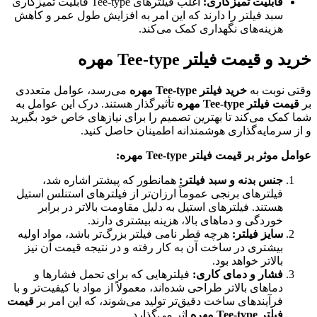
قابلیت تمیزکاری:
اغلب فیلترهای Tee-type قابلیت تمیزکاری
سبد فیلتر را دارند که این امر به افزایش طول عمر و کاهش
هزینه‌های نگهداری کمک می‌کند.
خرید و قیمت فیلتر Tee-type مهره
وقتی نوبت به
خرید فیلتر Tee-type مهره
می‌رسد، عوامل متعددی
بر
قیمت فیلتر Tee-type مهره
تأثیرگذار هستند. درک این عوامل به
شما کمک می‌کند تا بهترین تصمیم را برای نیازهای خاص خود بگیرید
و از سرمایه‌گذاری هوشمندانه اطمینان حاصل کنید.
عوامل موثر بر قیمت فیلتر Tee-type مهره:
جنس بدنه و سبد فیلتر:
همانطور که پیشتر اشاره شد،
فیلترهای برنجی عموماً ارزان‌تر از فیلترهای استنلس استیل
هستند. فیلترهای استیل به دلیل مقاومت بالاتر در برابر
خوردگی و دماهای بالا، هزینه بیشتری دارند.
سایز فیلتر:
هرچه قطر نامی فیلتر بزرگ‌تر باشد، مواد اولیه
بیشتری در ساخت آن به کار رفته و در نتیجه قیمت آن نیز
بالاتر خواهد بود.
فشار و دمای کاری:
فیلترهایی که برای تحمل فشارها و
دماهای بالاتر طراحی شده‌اند، معمولاً از مواد با کیفیت‌تر و با
فرآیندهای ساخت دقیق‌تر تولید می‌شوند، که این امر بر
قیمت
فیلتر Tee-type مهره
اثر می‌گذارد.