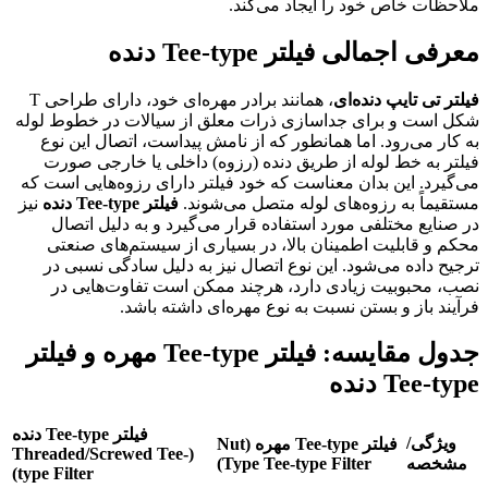
ملاحظات خاص خود را ایجاد می‌کند.
معرفی اجمالی فیلتر Tee-type دنده
فیلتر تی تایپ دنده‌ای
، همانند برادر مهره‌ای خود، دارای طراحی T
شکل است و برای جداسازی ذرات معلق از سیالات در خطوط لوله
به کار می‌رود. اما همانطور که از نامش پیداست، اتصال این نوع
فیلتر به خط لوله از طریق دنده (رزوه) داخلی یا خارجی صورت
می‌گیرد. این بدان معناست که خود فیلتر دارای رزوه‌هایی است که
مستقیماً به رزوه‌های لوله متصل می‌شوند.
فیلتر Tee-type دنده
نیز
در صنایع مختلفی مورد استفاده قرار می‌گیرد و به دلیل اتصال
محکم و قابلیت اطمینان بالا، در بسیاری از سیستم‌های صنعتی
ترجیح داده می‌شود. این نوع اتصال نیز به دلیل سادگی نسبی در
نصب، محبوبیت زیادی دارد، هرچند ممکن است تفاوت‌هایی در
فرآیند باز و بستن نسبت به نوع مهره‌ای داشته باشد.
جدول مقایسه: فیلتر Tee-type مهره و فیلتر
Tee-type دنده
فیلتر Tee-type دنده
ویژگی/
فیلتر Tee-type مهره (Nut
(Threaded/Screwed Tee-
مشخصه
Type Tee-type Filter)
type Filter)