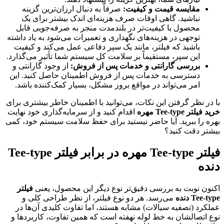
مقایسه قیمت و کیفیت:
صرفاً به دنبال ارزان‌ترین گزینه
نباشید. گاهی اوقات صرف هزینه‌ای اندک بیشتر برای یک
محصول با کیفیت‌تر در بلندمدت منجر به صرفه‌جویی قابل
توجهی در هزینه‌های نگهداری و تعمیرات می‌شود به یاد داشته
باشید که فیلتر، مانند یک سپر دفاعی عمل می‌کند و کیفیت
این سپر، مستقیماً بر سلامت کل سیستم شما تأثیر می‌گذارد.
بررسی گارانتی و خدمات پس از فروش:
از وجود گارانتی و
دسترسی به خدمات پس از فروش اطمینان حاصل کنید. این
امر می‌تواند در مواقع بروز مشکل، بسیار کمک‌کننده باشد.
با در نظر گرفتن این نکات، می‌توانید با اطمینان خاطر بیشتری برای
خرید فیلتر Tee-type مهره
اقدام کنید و از سرمایه‌گذاری خود نهایت
بهره را ببرید. آیا حاضر نیستید برای حفظ سلامت سیستم خود، کمی
بیشتر دقت کنید؟
فیلتر Tee-type مهره در برابر فیلتر Tee-type
دنده
اکنون نوبت به بررسی دقیق‌تر نوع دیگر این محصول، یعنی
فیلتر
Tee-type دنده
می‌رسد. هر دو نوع فیلتر، از نظر طراحی کلی و
عملکرد (تصفیه سیالات) مشابه هستند، اما تفاوت کلیدی آن‌ها در
نوع اتصالشان به خط لوله نهفته است که همین تفاوت، کاربردها و